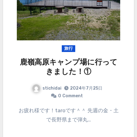
旅行
鹿嶺高原キャンプ場に行って
きました！①
stichidai
2024年7月25日
0
Comment
お疲れ様です！taroです＾＾ 先週の金・土
で長野県まで弾丸…