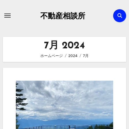
内
容
不動産相談所
を
ス
キ
7月 2024
ッ
プ
ホームページ
2024
7月